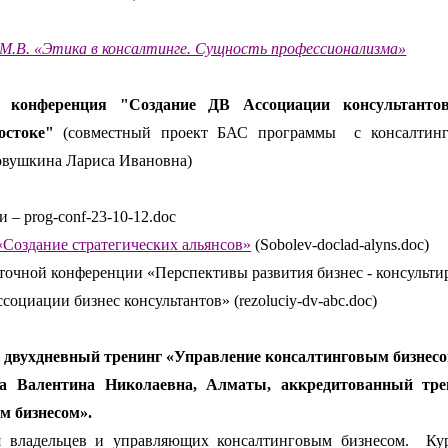
.В. «Этика в консалтинге. Сущность профессионализма»
 конференция "Создание ДВ Ассоциации консультанто
остоке"
(совместный проект БАС программы
с консалтин
Ловушкина Лариса Ивановна)
и –
prog
-
conf
-23-10-12.
doc
«Создание стратегических альянсов»
(
Sobolev
-
doclad
-
alyns
.
doc
)
точной конференции «Перспективы развития бизнес - консульти
социации бизнес консультантов» (
rezoluciy
-
dv
-
abc
.
doc
)
ел двухдневный тренинг «Управление консалтинговым бизнесо
ва Валентина Николаевна, Алматы, аккредитованный тр
м бизнесом».
я владельцев и управляющих консалтинговым бизнесом.
Ку