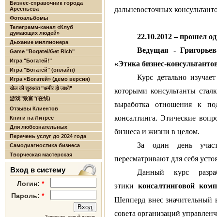
Бизнес-справочник города
дальневосточных консультанто
Арсеньева
Фотоальбомы
Телеграмм-канал «Клуб
думающих людей»
22.10.2012 – прошел о
Дыхание миллионера
Ведущая - Григорье
Game "Bogatei/Get Rich"
Игра "Богатей!"
«Этика бизнес-консультантов
Игра "Богатей" (онлайн)
Курс детально изучае
Игра «Богатей» (демо версия)
खेल की शुरुआत "अमीर हो जाओ"
которыми консультанты стал
游戏"致富"(在线)
выработка отношения к по
Отзывы Клиентов
консалтинга. Этические вопр
Книги на Литрес
Для любознательных
бизнеса и жизни в целом.
Перечень услуг до 2024 года
За один день участ
Самодиагностика бизнеса
Творческая мастерская
пересматривают для себя усто
Вход в систему
Данный курс разра
Логин:
*
этики
консалтинговой ком
Пароль:
*
Шепперд внес значительный в
совета организаций управленч