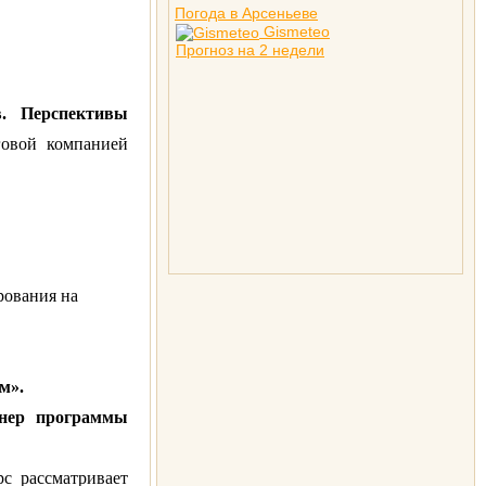
Погода в Арсеньеве
Gismeteo
Прогноз на 2 недели
в. Перспективы
говой компанией
рования на
м».
енер программы
рс рассматривает