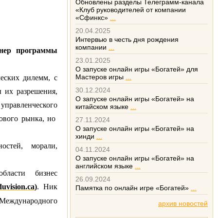
Обновлены разделы Телеграмм-канала
«Клуб руководителей от компании
«Сфинкс»
...
20.04.2025
Интервью в честь дня рождения
компании
...
енер программы
23.01.2025
О запуске онлайн игры «Богатей» для
Мастеров игры
...
ческих дилемм, с
30.12.2024
 их разрешения,
О запуске онлайн игры «Богатей» на
правленческого
китайском языке
...
ового рынка, но
27.11.2024
О запуске онлайн игры «Богатей» на
хинди
...
остей, морали,
04.11.2024
О запуске онлайн игры «Богатей» на
английском языке
...
бласти бизнес
26.09.2024
duvision
.
ca
)
. Ник
Памятка по онлайн игре «Богатей»
...
Международного
архив новостей