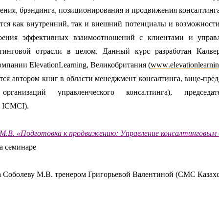
ения, брэндинга, позиционирования и продвижения консалтинга
тся как внутренний, так и внешний потенциалы и возможност
роения эффективных взаимоотношений с клиентами и упра
лтинговой отрасли в целом. Данный курс разработан Калв
компании
Elevation
Learning, Великобритания (
www
.
elevationlearni
тся автором книг в области менеджмент консалтинга, вице-пре
организаций управленческого консалтинга), председа
в
ICMCI
).
.В. «Подготовка к продвижению: Управление консалтинговым 
а семинаре
 Соболеву М.В. тренером Григорьевой Валентиной (СМС Казахс