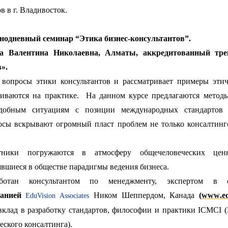
в в г. Владивосток.
днодневный семинар “Этика бизнес-консультантов”.
ва Валентина Николаевна, Алматы, аккредитованный тр
».
т вопросы этики консультантов и рассматривает примеры эти
киваются на практике. На данном курсе предлагаются методы
добным ситуациям с позиции международных стандартов у
осы вскрывают огромный пласт проблем не только консалтинг
ники погружаются в атмосферу общечеловеческих ценн
явшиеся в обществе парадигмы ведения бизнеса.
ботан консультантом по менеджменту, экспертом в о
панией
Ником Шеппердом, Канада
(
www
.
e
EduVision Associates
клад в разработку стандартов, философии и практики
ICMCI
(
еского консалтинга).