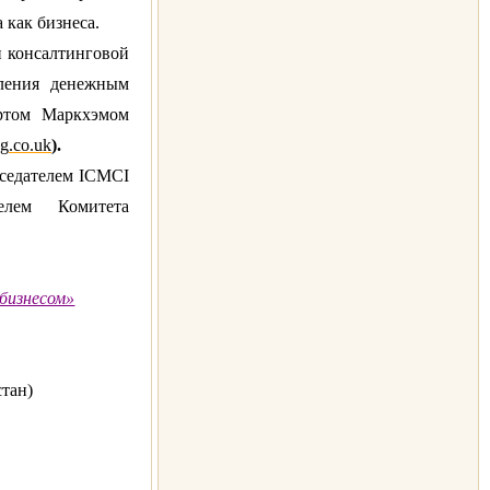
 как бизнеса.
и консалтинговой
вления денежным
ертом Маркхэмом
ng
.
co
.
uk
).
дседателем
ICMCI
телем Комитета
бизнесом»
тан)