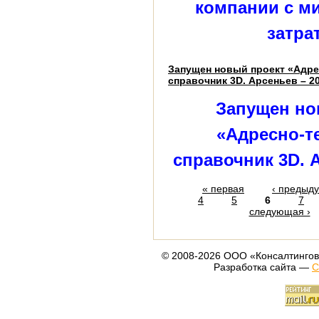
компании с 
затра
Запущен новый проект «Адр
справочник 3D. Арсеньев – 2
Запущен но
«Адресно-
справочник 3D. 
« первая
‹ предыд
4
5
6
7
следующая ›
© 2008-2026 ООО «Консалтингов
Разработка сайта —
С