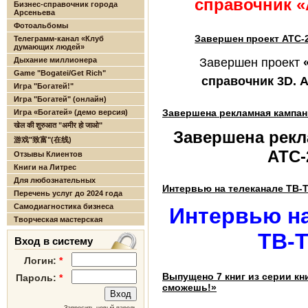
справочник «
Бизнес-справочник города
Арсеньева
Фотоальбомы
Завершен проект АТС-
Телеграмм-канал «Клуб
думающих людей»
Дыхание миллионера
Завершен проект
Game "Bogatei/Get Rich"
справочник 3D. А
Игра "Богатей!"
Игра "Богатей" (онлайн)
Завершена рекламная кампан
Игра «Богатей» (демо версия)
खेल की शुरुआत "अमीर हो जाओ"
Завершена рекл
游戏"致富"(在线)
АТС-
Отзывы Клиентов
Книги на Литрес
Для любознательных
Интервью на телеканале ТВ-
Перечень услуг до 2024 года
Самодиагностика бизнеса
Интервью на
Творческая мастерская
ТВ-
Вход в систему
Логин:
*
Выпущено 7 книг из серии кн
Пароль:
*
сможешь!»