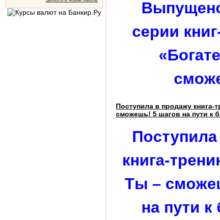
Запросить новый пароль
Выпущено 
серии книг
«Богате
смож
Поступила в продажу книга-т
сможешь! 5 шагов на пути к 
Поступила
книга-трени
Ты – сможе
на пути к