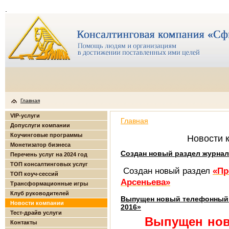
.
Главная
VIP-услуги
Главная
Допуслуги компании
Коучинговые программы
Новости 
Монетизатор бизнеса
Создан новый раздел журнал
Перечень услуг на 2024 год
ТОП консалтинговых услуг
Создан новый раздел
«Пр
ТОП коуч-сессий
Арсеньева»
Трансформационные игры
Клуб руководителей
Выпущен новый телефонный 
Новости компании
2016»
Тест-драйв услуги
Выпущен но
Контакты