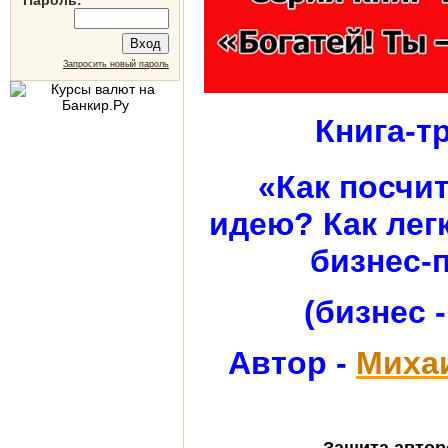
Пароль:
*
Запросить новый пароль
Книга-т
«
Как посчи
идею? Как лег
бизнес-
(бизнес -
Автор -
Миха