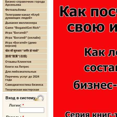
Бизнес-справочник города
Арсеньева
Фотоальбомы
Телеграмм-канал «Клуб
думающих людей»
Дыхание миллионера
Game "Bogatei/Get Rich"
Игра "Богатей!"
Игра "Богатей" (онлайн)
Игра «Богатей» (демо
версия)
खेल की शुरुआत "अमीर हो जाओ"
游戏"致富"(在线)
Отзывы Клиентов
Книги на Литрес
Для любознательных
Перечень услуг до 2024
года
Самодиагностика бизнеса
Творческая мастерская
Вход в систему
Логин:
*