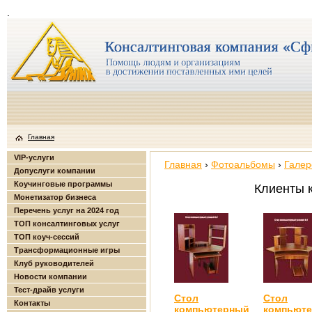
.
Главная
VIP-услуги
Главная
›
Фотоальбомы
›
Галер
Допуслуги компании
Коучинговые программы
Клиенты 
Монетизатор бизнеса
Перечень услуг на 2024 год
ТОП консалтинговых услуг
ТОП коуч-сессий
Трансформационные игры
Клуб руководителей
Новости компании
Тест-драйв услуги
Стол
Стол
Контакты
компьютерный
компьют