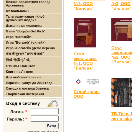
Бизнес-справочник города
№2, ООО
№3, ООО
Арсеньева
"Вилора"
"Вилора"
Фотоальбомы
Телеграмм-канал «Клуб
думающих людей»
Дыхание миллионера
Game "Bogatei/Get Rich"
Игра "Богатей!"
Игра "Богатей" (онлайн)
Стол
Игра «Богатей» (демо версия)
школьник
Стол
खेल की शुरुआत "अमीर हो जाओ"
№2, ООО
школьника
游戏"致富"(在线)
"Вилора"
№1, ООО
Отзывы Клиентов
"Вилора"
Книги на Литрес
Для любознательных
Перечень услуг до 2024 года
Самодиагностика бизнеса
Строй-двор,
Творческая мастерская
ООО
Вход в систему
Логин:
*
ТВ-Трек, 
лет в эф
Пароль:
*